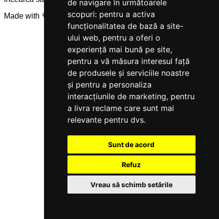
de navigare în următoarele
scopuri:
pentru a activa
Made with 💜 by
Servicegest
funcționalitatea de bază a site-
ului web
,
pentru a oferi o
experiență mai bună pe site
,
pentru a vă măsura interesul față
de produsele și serviciile noastre
și pentru a personaliza
interacțiunile de marketing
,
pentru
a livra reclame care sunt mai
relevante pentru dvs
.
Sunt de acord
Refuz
Vreau să schimb setările