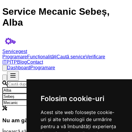
Service Mecanic Sebeș,
Alba
Servicegest
Programare
Funcționalități
Caută service
Verificare
ITP
ITP
Blog
Contact
Dashboard
Programare
×
×
Folosim cookie-uri
×
Acest site web folosește cookie-
uri și alte tehnologii de urmărire
Nu am găsit servicii
pentru a vă îmbunătăți experiența
Încearcă să modifici criteriile de căutare.